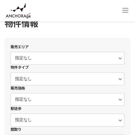
コ
ナ
HOME
物件情報
土地
ン
ビ
テ
ゲ
ン
ー
物件情報
ツ
シ
へ
ョ
ス
ン
キ
に
販売エリア
ッ
移
プ
動
物件タイプ
販売価格
駅徒歩
間取り