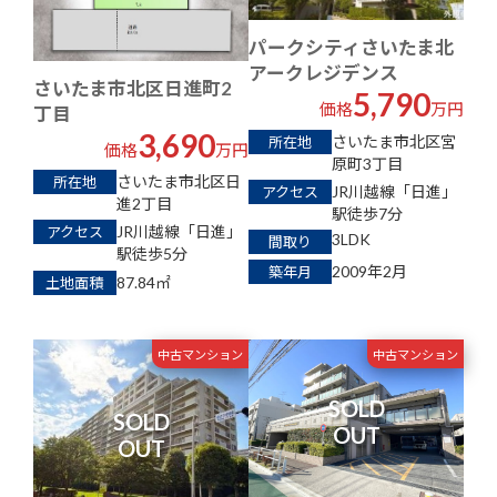
パークシティさいたま北
アークレジデンス
さいたま市北区日進町2
5,790
価格
万円
丁目
3,690
さいたま市北区宮
所在地
価格
万円
原町3丁目
さいたま市北区日
所在地
JR川越線「日進」
アクセス
進2丁目
駅徒歩7分
JR川越線「日進」
アクセス
3LDK
間取り
駅徒歩5分
2009年2月
築年月
87.84
㎡
土地面積
中古マンション
中古マンション
SOLD
SOLD
OUT
OUT