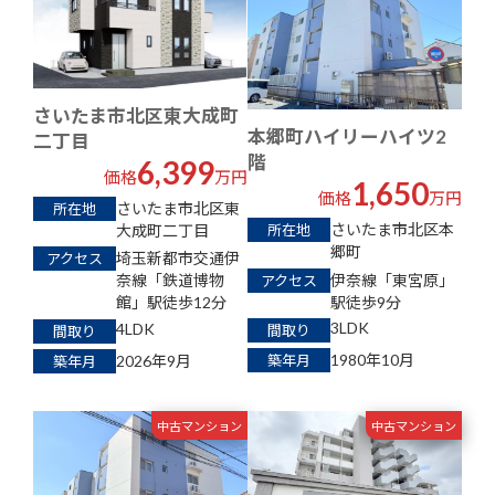
さいたま市北区東大成町
本郷町ハイリーハイツ2
二丁目
階
6,399
価格
万円
1,650
価格
万円
さいたま市北区東
所在地
さいたま市北区本
大成町二丁目
所在地
郷町
埼玉新都市交通伊
アクセス
伊奈線「東宮原」
奈線「鉄道博物
アクセス
駅徒歩9分
館」駅徒歩12分
3LDK
4LDK
間取り
間取り
1980年10月
2026年9月
築年月
築年月
中古マンション
中古マンション