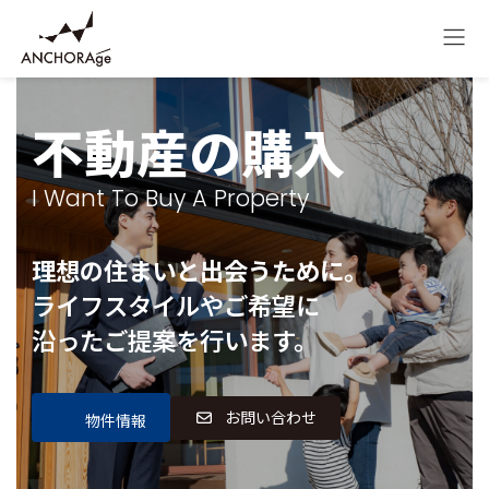
コ
ナ
ン
ビ
テ
ゲ
ン
ー
ツ
シ
へ
ョ
不動産の購入
ス
ン
キ
に
ッ
移
I Want To Buy A Property
プ
動
理想の住まいと出会うために
。
ライフスタイルやご希望に
沿ったご提案を行います。
お問い合わせ
物件情報