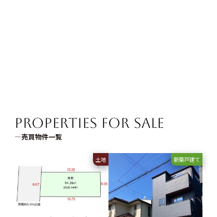
金融機関のご紹介や単
火災保険、引っ越し、
独ローン・ペアローン
リフォームなど各種相
など最適な条件を一緒
談もワンストップで対
に考えます。
応可能。
Properties for Sale
―売買物件一覧
土地
新築戸建て