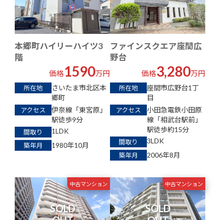
本郷町ハイリーハイツ3
ファインスクエア座間広
階
野台
1590
3,280
価格
万円
価格
万円
さいたま市北区本
座間市広野台1丁
所在地
所在地
郷町
目
伊奈線「東宮原」
小田急電鉄小田原
アクセス
アクセス
駅徒歩9分
線「相武台駅前」
駅徒歩約15分
1LDK
間取り
3LDK
間取り
1980年10月
築年月
2006年8月
築年月
中古マンション
中古マンション
SOLD
SOLD
OUT
OUT