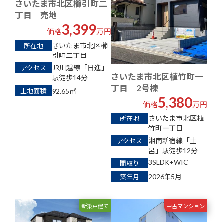
さいたま市北区櫛引町二
丁目 売地
3,399
価格
万円
さいたま市北区櫛
所在地
引町二丁目
JR川越線「日進」
アクセス
さいたま市北区植竹町一
駅徒歩14分
丁目 2号棟
92.65
㎡
土地面積
5,380
価格
万円
さいたま市北区植
所在地
竹町一丁目
湘南新宿線「土
アクセス
呂」駅徒歩12分
3SLDK+WIC
間取り
2026年5月
築年月
新築戸建て
中古マンション