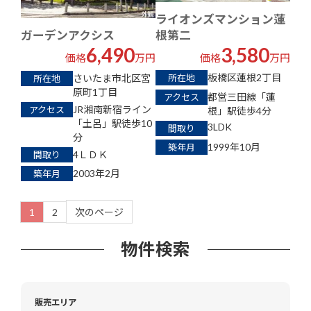
ライオンズマンション蓮
根第二
ガーデンアクシス
3,580
6,490
価格
万円
価格
万円
板橋区蓮根2丁目
さいたま市北区宮
所在地
所在地
原町1丁目
都営三田線「蓮
アクセス
JR湘南新宿ライン
アクセス
根」駅徒歩4分
「土呂」駅徒歩10
3LDK
間取り
分
1999年10月
築年月
4ＬＤＫ
間取り
2003年2月
築年月
1
2
次のページ
物件検索
販売エリア