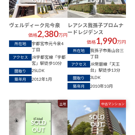
ヴェルディーク元今泉
レアシス我孫子プロムナ
2,380
ードレジデンス
価格
万円
1,990
価格
万円
宇都宮市元今泉4
所在地
丁目
我孫子市青山台三
所在地
丁目
JR宇都宮線「宇都
アクセス
宮」駅徒歩10分
JR常磐線「天王
アクセス
台」駅徒歩13分
2SLDK
間取り
3LDK
間取り
2012年1月
築年月
2010年10月
築年月
土地
中古マンション
SOLD
SOLD
OUT
OUT