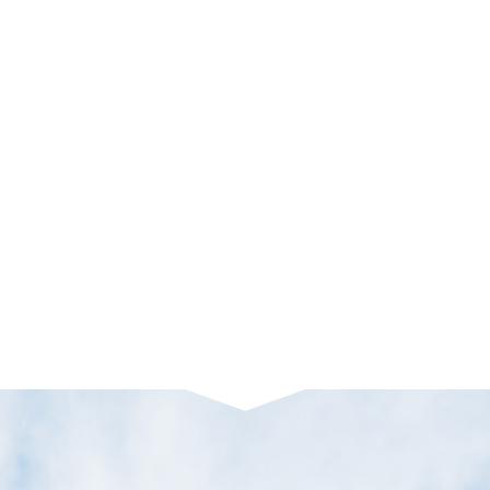
「早く売りたい」「周囲に
買取の場合、売主が売却後
知られずに売却したい」な
に責任を問われる「契約不
どの様々なニーズに応える
適合責任」が免除されま
買取制度を完備。現金化ま
す。※一部対象外あり。瑕
でのスピードが早いのも魅
疵リスクを避けられるの
力です。
で、精神的にも安心して売
却できます。