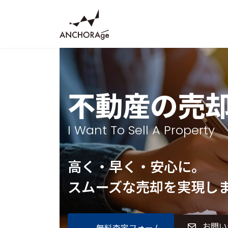
コ
ナ
ン
ビ
テ
ゲ
ン
ー
ツ
シ
へ
ョ
ス
ン
不動産の売
キ
に
ッ
移
プ
動
I Want To Sell A Property
高く・早く・安心に。
スムーズな売却を実現し
お問い
無料査定フォーム