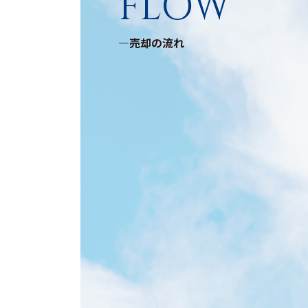
FLOW
―売却の流れ
01
02