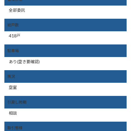
全部委託
総戸数
418
戸
駐車場
あり(空き要確認)
現況
空室
引渡し時期
相談
取引態様