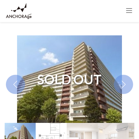
コ
ナ
HOME
物件情報
埼玉県
さいたま市北区
ン
ビ
パークシティさいたま北アークレジデンス
テ
ゲ
ン
ー
ツ
シ
へ
ョ
ス
ン
キ
に
ッ
移
プ
動
SOLD OUT