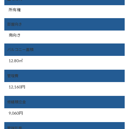
所有権
部屋向き
南向き
バルコニー面積
12.80
㎡
管理費
12,160
円
修繕積立金
9,060
円
管理形態