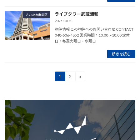
ライブタワー武蔵浦和
さいたま市南区
2025.10.02
物件情報 この物件へのお問い合わせ CONTACT
048-606-4852 営業時間：10:00～18:00 定休
日：毎週火曜日・水曜日
続きを読む
投
1
2
»
固
固
定
定
稿
ペ
ペ
ー
ー
の
ジ
ジ
ペ
ー
ジ