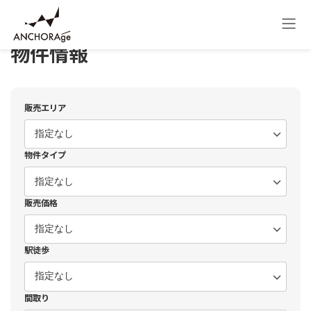
コ
ナ
HOME
物件情報
中古マンション
ン
ビ
テ
ゲ
ン
ー
物件情報
ツ
シ
へ
ョ
ス
ン
キ
に
販売エリア
ッ
移
プ
動
物件タイプ
販売価格
駅徒歩
間取り