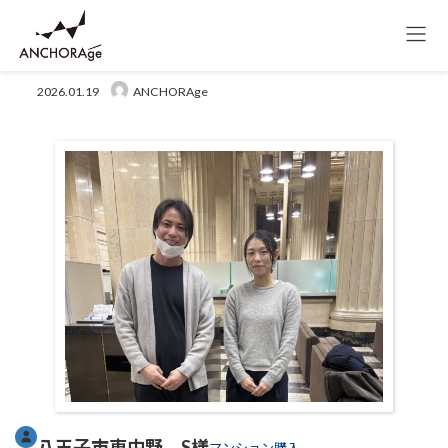
コ
ナ
HOME
お客様の声
八王子市東中野 S様
ン
ビ
テ
ゲ
ン
ー
ツ
シ
2026.01.19
ANCHORAge
へ
ョ
ス
ン
キ
に
ッ
移
プ
動
八王子市東中野 S様